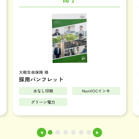
豊島区 様
イベント告知リーフレット
カーボンオフセット
NonVOCインキ
ベジタブルインキ
グリーン電力
◀
▶
1
2
3
4
5
6