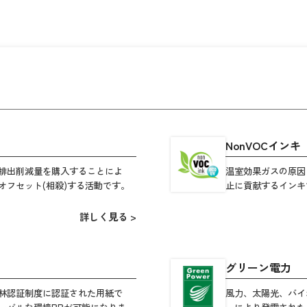
NonVOCインキ
2排出削減量を購入することによ
温室効果ガスの原因
オフセット(相殺)する活動です。
止に貢献するインキ
詳しく見る >
グリーン電力
林認証制度に認証された用紙で
風力、太陽光、バイ