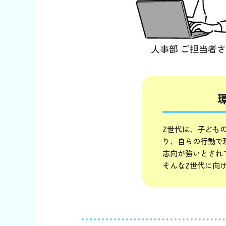
人事部 ご担当者
Z世代は、子ども
り、自らの行動で
志向が強いとされ
そんなZ世代に向