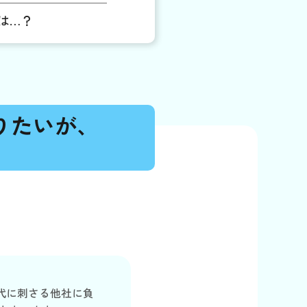
は…？
りたいが、
代に刺さる他社に負