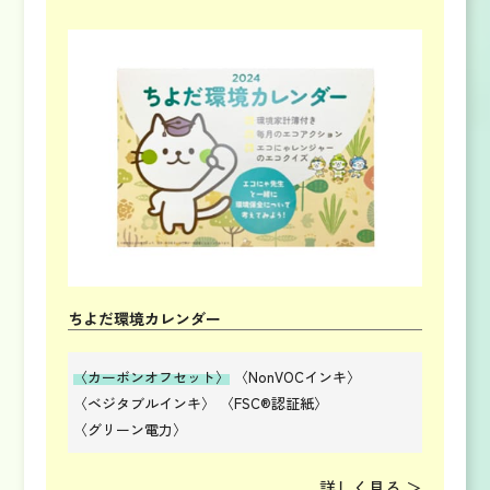
ちよだ環境カレンダー
〈カーボンオフセット〉
〈NonVOCインキ〉
〈ベジタブルインキ〉
〈FSC®認証紙〉
〈グリーン電力〉
詳しく見る ＞