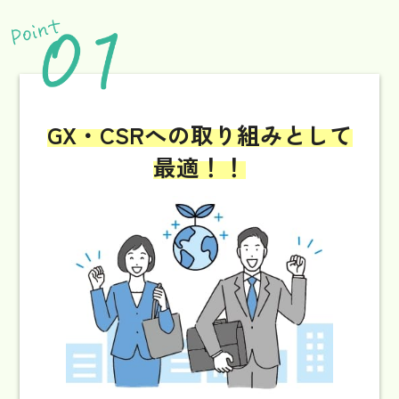
GX・CSRへの取り組み
として
最適！！