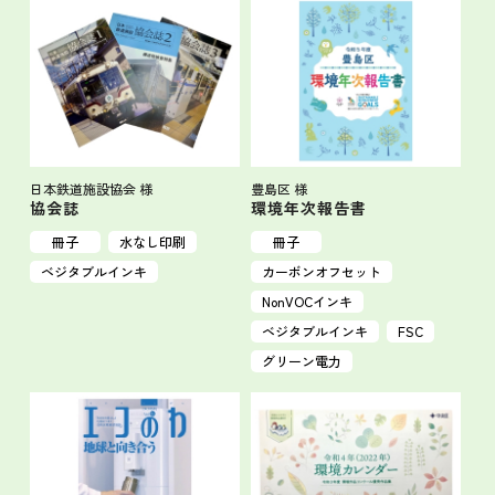
日本鉄道施設協会 様
豊島区 様
協会誌
環境年次報告書
冊子
水なし印刷
冊子
ベジタブルインキ
カーボンオフセット
NonVOCインキ
ベジタブルインキ
FSC
グリーン電力