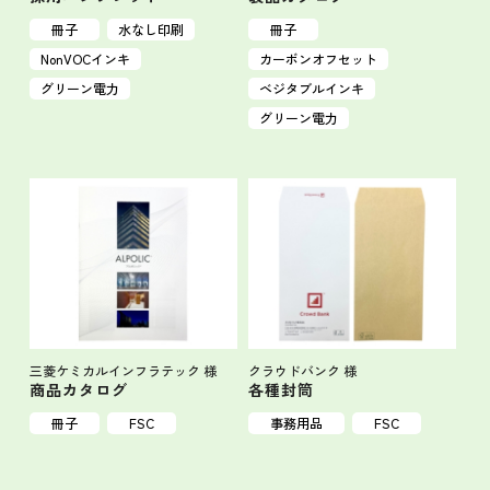
冊子
水なし印刷
冊子
NonVOCインキ
カーボンオフセット
グリーン電力
ベジタブルインキ
グリーン電力
三菱ケミカルインフラテック 様
クラウドバンク 様
商品カタログ
各種封筒
冊子
FSC
事務用品
FSC