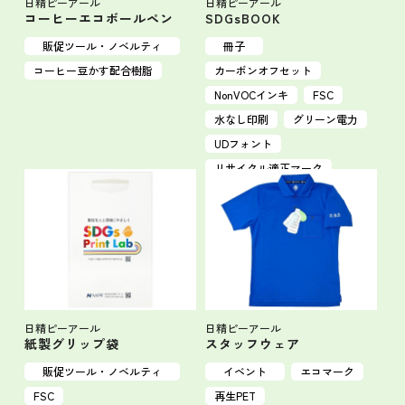
日精ピーアール
日精ピーアール
コーヒーエコボールペン
SDGsBOOK
販促ツール・ノベルティ
冊子
コーヒー豆かす配合樹脂
カーボンオフセット
NonVOCインキ
FSC
水なし印刷
グリーン電力
UDフォント
リサイクル適正マーク
日精ピーアール
日精ピーアール
紙製グリップ袋
スタッフウェア
販促ツール・ノベルティ
イベント
エコマーク
FSC
再生PET