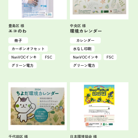
豊島区 様
中央区 様
エコのわ
環境カレンダー
冊子
カレンダー
カーボンオフセット
水なし印刷
NonVOCインキ
FSC
NonVOCインキ
FSC
グリーン電力
グリーン電力
千代田区 様
日本環境協会 様