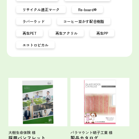
リサイクル適正マーク
Re-board®
ラバーウッド
コーヒー豆かす配合樹脂
再生PET
再生アクリル
再生PP
エコトロピカル
大樹生命保険 様
パラマウント硝子工業 様
採用パンフレット
製品カタログ