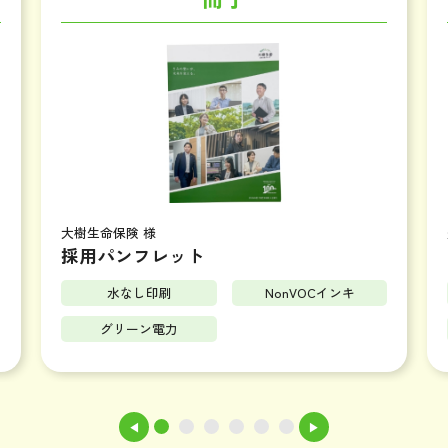
大樹生命保険 様
採用パンフレット
水なし印刷
NonVOCインキ
グリーン電力
◀
▶
1
2
3
4
5
6