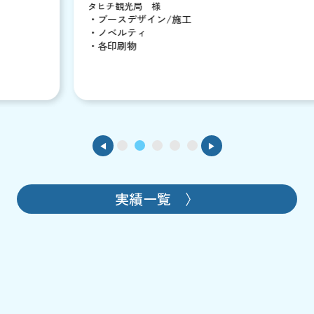
タヒチ観光局 様
・ブースデザイン/施工
・ノベルティ
・各印刷物
◀
▶
1
2
3
4
5
実績一覧 〉