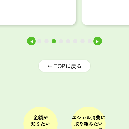
◀
▶
1
2
3
4
5
6
7
8
← TOPに戻る