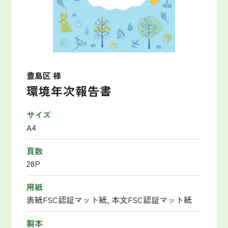
豊島区 様
環境年次報告書
サイズ
A4
頁数
28P
用紙
表紙FSC認証マット紙, 本文FSC認証マット紙
製本