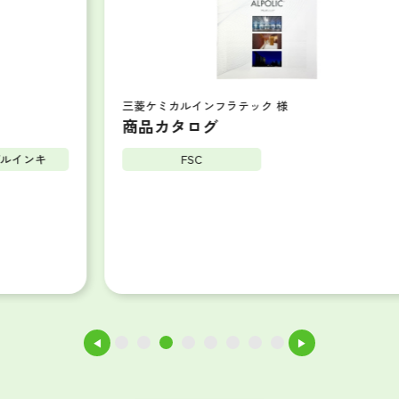
三菱ケミカルインフラテック 様
商品カタログ
FSC
◀
▶
1
2
3
4
5
6
7
8