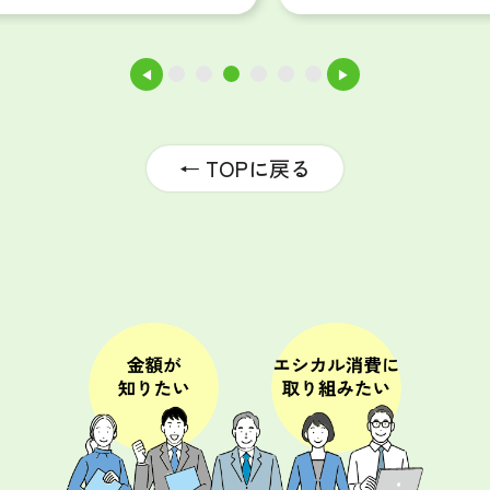
◀
▶
1
2
3
4
5
6
← TOPに戻る