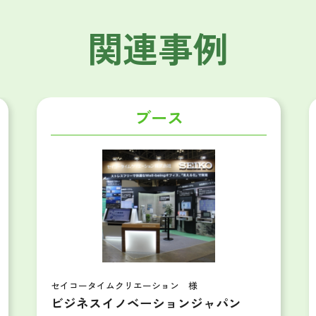
関連事例
ブース
タヒチ観光局 様
パン
ツーリズムEXPO 出展ブース