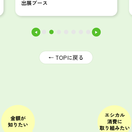
◀
▶
1
2
3
4
5
6
7
← TOPに戻る