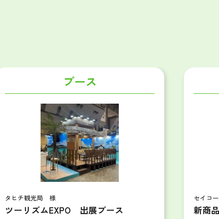
ブース
セイコーウオッチ 様
新商品提案会 展示物造作