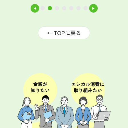
◀
▶
1
2
3
4
5
6
7
← TOPに戻る