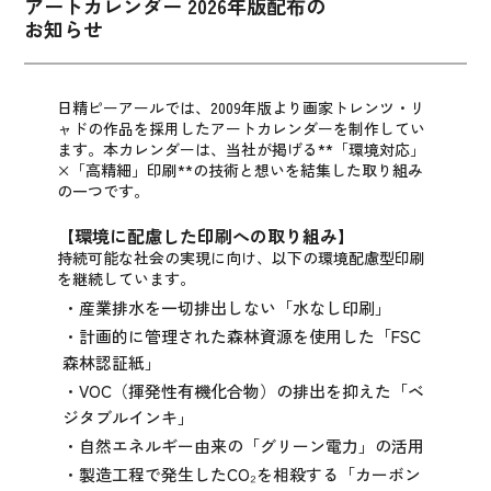
アートカレンダー 2026年版配布の
お知らせ
日精ピーアールでは、2009年版より画家トレンツ・リ
ャドの作品を採用したアートカレンダーを制作してい
ます。
本カレンダーは、当社が掲げる**「環境対応」
×「高精細」印刷**の技術と想いを結集した取り組み
の一つです。
【環境に配慮した印刷への取り組み】
持続可能な社会の実現に向け、以下の環境配慮型印刷
を継続しています。
・産業排水を一切排出しない「水なし印刷」
・計画的に管理された森林資源を使用した「FSC
森林認証紙」
・VOC（揮発性有機化合物）の排出を抑えた「ベ
ジタブルインキ」
・自然エネルギー由来の「グリーン電力」の活用
・製造工程で発生したCO₂を相殺する「カーボン