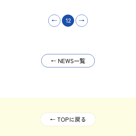
←
12
→
← NEWS一覧
← TOPに戻る