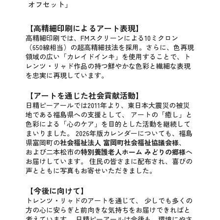
オフセット」
【高精細印刷によるアート表現】
高精細印刷では、FMスクリーンによる10ミクロン
（650線相当）の超高精細技法を採用。
さらに、色再現
領域の広い「カレイドインキ」を使用することで、ト
レンツ・リャド作品の持つ鮮やかな色彩と繊細な表現
を忠実に再現しています。
【アートを通じた社会貢献活動】
日精ピーアールでは2011年より、東日本大震災の被災
地である福島県への支援として、
アートの「癒し」と
色彩による「心のケア」を目的とした活動を継続して
まいりました。
2026年版カレンダーについても、福島
県富岡町の
社会福祉法人 富岡町社会福祉協議会様
、
および二本松市の
特別養護老人ホーム みどりの郷様
へ
お届けしています。
住民の皆さまに配布され、喜びの
声とともに写真もお寄せいただきました。
【今後に向けて】
トレンツ・リャドのアートを通じて、
少しでも多くの
方の心に安らぎと前向きな気持ちをお届けできればと
考えています。
日精ピーアールは今後も、環境にやさ