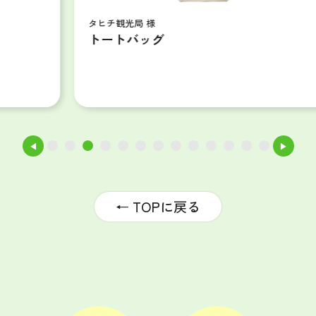
タヒチ観光局 様
トートバッグ
◀
▶
1
2
3
4
5
6
7
8
9
10
11
12
13
← TOPに戻る