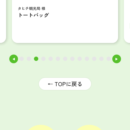
タヒチ観光局 様
トートバッグ
◀
▶
1
2
3
4
5
6
7
8
9
10
11
12
13
← TOPに戻る