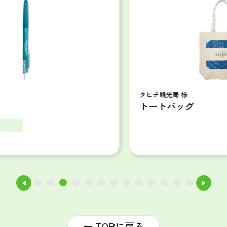
タヒチ観光局 様
トートバッグ
◀
▶
1
2
3
4
5
6
7
8
9
10
11
12
13
← TOPに戻る