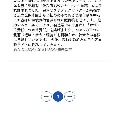
この度、弊社は持続可能なまちの実現に向けて、
足立
区と共に取組む「あだちSDGsパートナー企業」として
認証されました。
保木間プリテックセンターが所在す
る足立区保木間から当社の強みである環境印刷を中心
にお客様に環境負荷低減された販促物を届けます。
注
力するゴールとしては、製造業である点から「12つく
る責任、つかう責任」を掲げました。
SDGsの三つの
側面（経済・社会・環境）を調和させ、社会とお客様
に貢献していきます。
今後、活動や取組みを足立区特
設サイトに投稿していきます。
あだち×SDGs 足立区SDGs未来都市
←
1
→