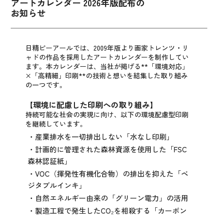
アートカレンダー 2026年版配布の
お知らせ
日精ピーアールでは、2009年版より画家トレンツ・リ
ャドの作品を採用したアートカレンダーを制作してい
ます。
本カレンダーは、当社が掲げる**「環境対応」
×「高精細」印刷**の技術と想いを結集した取り組み
の一つです。
【環境に配慮した印刷への取り組み】
持続可能な社会の実現に向け、以下の環境配慮型印刷
を継続しています。
・産業排水を一切排出しない「水なし印刷」
・計画的に管理された森林資源を使用した「FSC
森林認証紙」
・VOC（揮発性有機化合物）の排出を抑えた「ベ
ジタブルインキ」
・自然エネルギー由来の「グリーン電力」の活用
・製造工程で発生したCO₂を相殺する「カーボン