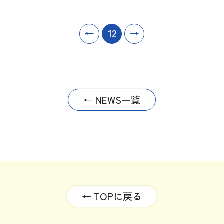
←
12
→
← NEWS一覧
← TOPに戻る