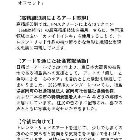
オフセット」
【高精細印刷によるアート表現】
高精細印刷では、FMスクリーンによる10ミクロン
（650線相当）の超高精細技法を採用。
さらに、色再現
領域の広い「カレイドインキ」を使用することで、ト
レンツ・リャド作品の持つ鮮やかな色彩と繊細な表現
を忠実に再現しています。
【アートを通じた社会貢献活動】
日精ピーアールでは2011年より、東日本大震災の被災
地である福島県への支援として、
アートの「癒し」と
色彩による「心のケア」を目的とした活動を継続して
まいりました。
2026年版カレンダーについても、福島
県富岡町の
社会福祉法人 富岡町社会福祉協議会様
、
および二本松市の
特別養護老人ホーム みどりの郷様
へ
お届けしています。
住民の皆さまに配布され、喜びの
声とともに写真もお寄せいただきました。
【今後に向けて】
トレンツ・リャドのアートを通じて、
少しでも多くの
方の心に安らぎと前向きな気持ちをお届けできればと
考えています。
日精ピーアールは今後も、環境にやさ