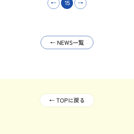
←
15
→
← NEWS一覧
← TOPに戻る