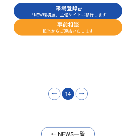
来場登録
「NEW環境展」主催サイトに移行します
事前相談
担当からご連絡いたします
←
14
→
← NEWS一覧