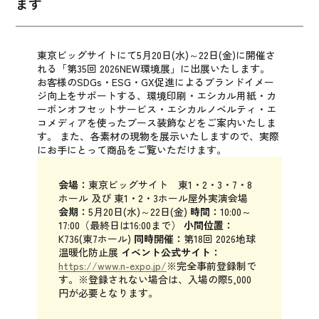
ます
東京ビッグサイトにて5月20日(水)～22日(金)に開催さ
れる「第35回 2026NEW環境展」に出展いたします。
お客様のSDGs・ESG・GX促進によるブランドイメー
ジ向上をサポートする、環境印刷・エシカル用紙・カ
ーボンオフセットサービス・エシカルノベルティ・エ
コメディアを使ったブース装飾などをご案内いたしま
す。
また、各素材の現物を展示いたしますので、実際
にお手にとって商品をご覧いただけます。
会場：
東京ビッグサイト 東1・2・3・7・8
ホール 及び 東1・2・3ホール屋外実演会場
会期：
5月20日(水)～22日(金)
時間：
10:00～
17:00（最終日は16:00まで）
小間位置：
K736(東7ホール)
同時開催：
第18回 2026地球
温暖化防止展
イベント公式サイト：
https://www.n-expo.jp/
※完全事前登録制で
す。
※登録されない場合は、入場の際5,000
円が必要となります。